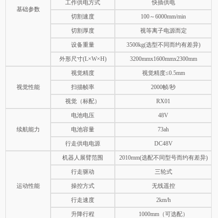
工作供电方式
快插供电
基础参数
切割速度
100～6000mm/min
切割厚度
视等离子电源而定
设备重量
3500kg(选型不同而约有差异)
外形尺寸(L×W×H)
3200mmx1600mmx2300mm
视觉精度
视觉精度≤0.5mm
视觉性能
扫描帧率
2000帧/秒
视觉（标配）
RX01
电池电压
48V
续航能力
电池容量
73ah
行走供电电源
DC48V
机器人展臂范围
2010mm(选配不同型号而约有差异)
行走驱动
三轮式
运动性能
操控方式
无线遥控
行走速度
2km/h
升降行程
1000mm（可选配）