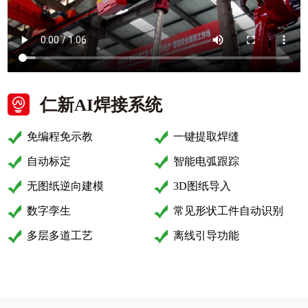
仁新AI焊接系统
免编程免示教
一键提取焊缝
自动标定
智能电弧跟踪
无图纸逆向建模
3D图纸导入
数字孪生
常见形状工件自动识别
多层多道工艺
离线引导功能