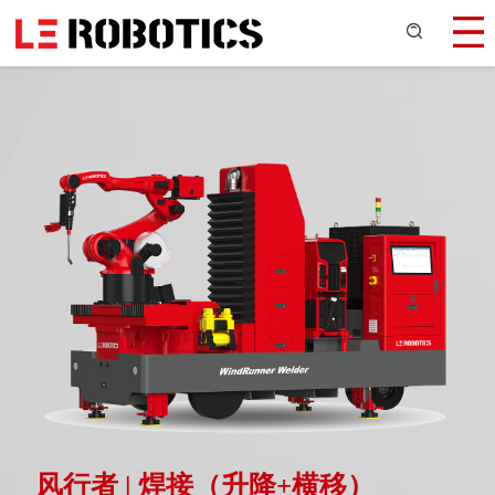
风行者 | 焊接（升降+横移）