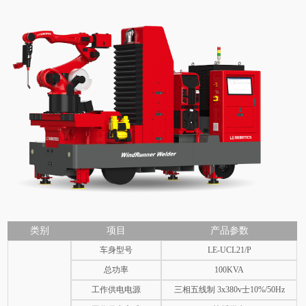
类别
项目
产品参数
车身型号
LE-UCL21/P
总功率
100KVA
工作供电电源
三相五线制 3x380v士10%/50Hz